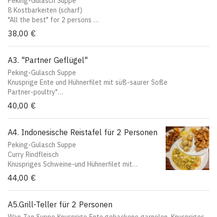
Peking-Gulasch Suppe
8 Kostbarkeiten (scharf)
"All the best" for 2 persons
Peking soup
38,00 €
8 treaures, hot
A3. "Partner Geflügel"
Peking-Gulasch Suppe
Knusprige Ente und Hühnerfilet mit süß-saurer Soße
Partner-poultry"
Peking soup
40,00 €
Crispy duck and chicken with sweeet sour sauce
A4. Indonesische Reistafel für 2 Personen
Peking-Gulasch Suppe
Curry Rindfleisch
Knuspriges Schweine-und Hühnerfilet mit
Erdnußsoße
44,00 €
Gebackene Bananen mit Honig
Indonesien rice-table for 2 persons
Peking soup
A5.Grill-Teller für 2 Personen
Crispy pork and chicken with peanut sauce