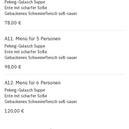
Peking-Gulasch Suppe
beef with pepper,hot baked pork svjeet-and-sour
Ente mit scharfer Soße
Fried bananas with honey
Gebackenes Schweinefleisch süß-sauer
Rindfleisch mit Broccoli
78,00 €
Hühnerfilet mit Champignons und Bambussprossen
Lychce-Obst
Menu for 4 persons
A11. Menü für 5 Personen
Peking-goulash soup
Peking-Gulasch Suppe
Duck with hot sauce
Ente mit scharfer Soße
Baked pork sweet-and-sour
Gebackenes Schweinefleisch süß-sauer
beef with broccoli
Rindfleisch mit Broccoli
Chicken with musbrooms and bamboo
98,00 €
Hühnerfilet mit Champignons und Bambussprossen
Lychhee-fruits.
Acht Kostbarkeiten(scharf)
Lychce-Obst
A12. Menü für 6 Personen
Menu for 5 persons
Peking-Gulasch Suppe
Peking-goulash soup
Ente mit scharfer Soße
Duck with hot sauce
Gebackenes Schweinefleisch süß-sauer
Baked pork sweet-and-sour
Rindfleisch mit Broccoli
beef with broccoli
120,00 €
Hühnerfilet mit Champignons und Bambussprossen
Chicken with musbrooms and bamboo
Acht Kostbarkeiten(scharf)
Eight treasures
Garnelen gebacken mit süß-saurer soße
Lychhee-fruits.