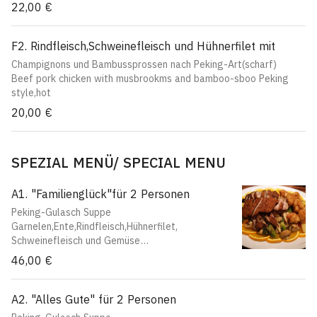
22,00 €
F2. Rindfleisch,Schweinefleisch und Hühnerfilet mit
Champignons und Bambussprossen nach Peking-Art(scharf)
Beef pork chicken with musbrookms and bamboo-sboo Peking
style,hot
20,00 €
SPEZIAL MENÜ/ SPECIAL MENU
A1. "Familienglück"für 2 Personen
Peking-Gulasch Suppe
Garnelen,Ente,Rindfleisch,Hühnerfilet,
Schweinefleisch und Gemüse
"Lucky family"for 2 persons
46,00 €
Peking soup
Kingprawns, duck,beef,chiken, pork and
vgetables
A2. "Alles Gute" für 2 Personen