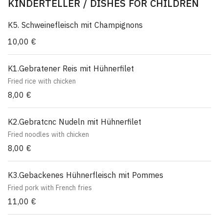
KINDERTELLER / DISHES FOR CHILDREN
Lychce-Obst
Menu for 6 persons
Peking-goulash soup
K5. Schweinefleisch mit Champignons
Duck with hot sauce
10,00 €
Baked pork sweet-and-sour
beef with broccoli
Chicken with musbrooms and bamboo
K1.Gebratener Reis mit Hühnerfilet
Eight treasures
Baked kingparwns with sweet-and-sour sauce.
Fried rice with chicken
Lychhee-fruits.
8,00 €
K2.Gebratcnc Nudeln mit Hühnerfilet
Fried noodles with chicken
8,00 €
K3.Gebackenes Hühnerfleisch mit Pommes
Fried pork with French fries
11,00 €