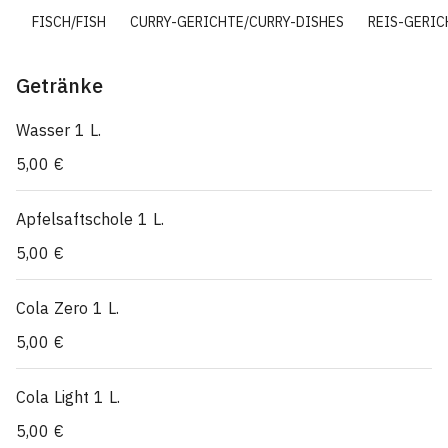
N
FISCH/FISH
CURRY-GERICHTE/CURRY-DISHES
REIS-GERIC
Getränke
Wasser 1 L.
5,00 €
Apfelsaftschole 1 L.
5,00 €
Cola Zero 1 L.
5,00 €
Cola Light 1 L.
5,00 €