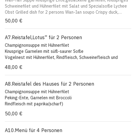
Wan-Tan Suppe Knusprige Ente,gebackene garnelen, Knuspriges
Fried bananas with boney
Schweinefilet und Hühnerfilet mit Salat und Spezialsoße Lychee
Obst Grilled dish for 2 persons Wan-Ian soupo Crispy duck,
baked kingprawns, crispy pork and chicken With salad and sbecial
50,00 €
sauce, lvcbee fruit
A7.Reistafel,Lotus'' für 2 Personen
Champignonsuppe mit Hühnerfilet
Knusprige Garnelen mit süß-saurer Soße
Vogelnest mit Hühnerfilet, Rindfleisch, Schweinefleisch und
Gemüse
48,00 €
Gebackene Banancn mit Honig
Rice- Table,Lotus'' for 2 persons
Mushroom soup with chicken
A8.Reistafel des Hauses für 2 Personen
Crispy kingprawns with sweet-and-sour sauce
Champignonsuppe mit Hühnerfilet
Birdnest with chicken, pork, beef and vegetables
Peking-Ente, Garnelen mit Broccoli
Fried bananas with honey
Rindfleisch mit paprika(scharf)
Gebackenes Scheweinefleisch(süß-sauer,)
50,00 €
Gebackene Banane mit Honig
Rice- Table of bouse for 2 persons
Mushroom soup with chicken
A10.Menü für 4 Personen
Peking-duck,kingprawns with broccoli