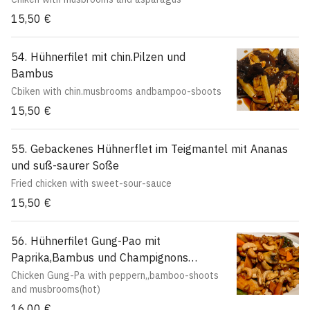
15,50 €
54. Hühnerfilet mit chin.Pilzen und
Bambus
Cbiken with chin.musbrooms andbampoo-sboots
15,50 €
55. Gebackenes Hühnerflet im Teigmantel mit Ananas
und suß-saurer Soße
Fried chicken with sweet-sour-sauce
15,50 €
56. Hühnerfilet Gung-Pao mit
Paprika,Bambus und Champignons
(scharf)
Chicken Gung-Pa with peppern,,bamboo-shoots
and musbrooms(hot)
16,00 €