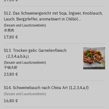
S12. Das Schweinergericht mit Soja, Ingwer, Knoblauch,
Lauch, Bergpfeffer, aromatisiert in Chilliöl
（1,2,3,4,a,j,f）
(Sesam und Lauchzwiebeln)
水煮肉
17,80 €
S13. Trocken gebr. Garnelenfleisch
（2,3,4,a,b,k,j）
(Sesam und Lauchzwiebeln)
干锅大虾
23,80 €
S14. Schweinebauch nach China Art (1,2,3,4,a,f)
(Sesam und Lauchzwiebeln)
16,80 €