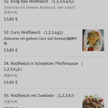
52. Kong-Bao Rindfleisch （1,2,3,4,a,h,j）
(Gebraten mit Gemüse, Knoblauch, sehr scharf)
宫保牛肉
15,80 €
53. Curry Rindfleisch （1,2,3,a,g,j）
(Gebraten mit gelbem Curry und Gemüse)咖喱牛
肉
15,80 €
54. Rindfleisch in Schweitzer Pfeffersauce （
1,2,3,4,j,k）
黑椒牛肉
16,80 €
55. Rindfleisch mit Zwiebeln （1,2,3,4,f）
洋葱牛肉