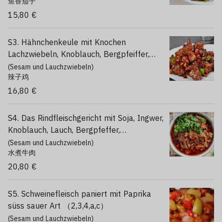
鱼香茄子
Zubereitet (1,2,3,4,k,j)
15,80 €
S3. Hähnchenkeule mit Knochen
Lachzwiebeln, Knoblauch, Bergpfeiffer,
trocken gebraten, scharf （1,2,3,4,a,c,k,j）
(Sesam und Lauchzwiebeln)
辣子鸡
16,80 €
S4. Das Rindfleischgericht mit Soja, Ingwer,
Knoblauch, Lauch, Bergpfeffer,
aromatisiert in Chilliöl （1,2,3,4,a,j,f）
(Sesam und Lauchzwiebeln)
水煮牛肉
20,80 €
S5. Schweinefleisch paniert mit Paprika
süss sauer Art （2,3,4,a,c）
(Sesam und Lauchzwiebeln)