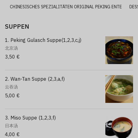
E
CHINESISCHES SPEZIALITÄTEN ORIGINAL PEKING ENTE
DES
SUPPEN
1. Peking Gulasch Suppe(1,2,3,c,j)
北京汤
3,50 €
2. Wan-Tan Suppe (2,3,a,f)
云吞汤
5,00 €
3. Miso Suppe (1,2,3,f)
日本汤
4,00 €