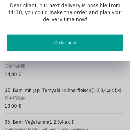
Dear client, our next delivery is possible from
11:30, you could make the order and plan your
33. Bami Duck mit knuspriger Ente
delivery time now!
（1,2,3,4,a,c,f ）
鸭面
14,80 €
Order now
34. Udon mit Hühnerfleisch, Schweinefleische und
Garnelen （1,2,3,4,a,c,b,f）
三鲜乌冬面
14,80 €
35. Bami mit jap. Terriyaki Hühnerfleisch(1,2,3,4,a,c,f,k)
日本鸡腿面
13,00 €
36. Bami Vegetarien(1,2,3,4,a,c,f)
(Gebratener Nudeln mit verschiede Gemüsen)