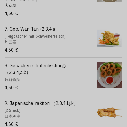
大春卷
4,50 €
7. Geb. Wan-Tan (2,3,4,a)
(Teigtaschen mit Schweinefleisch)
炸云吞
4,50 €
8. Gebackene Tintenfischringe
（2,3,4,a,b）
炸鱿鱼圈
4,50 €
9. Japanische Yakitori （2,3,4,f,j,k）
(3 Stück)
日本鸡串
4,50 €