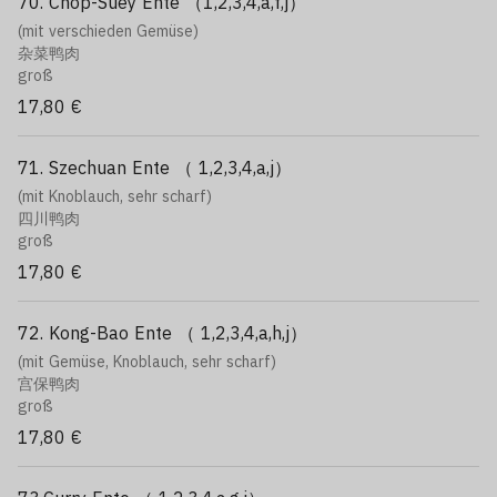
70. Chop-Suey Ente （1,2,3,4,a,f,j）
(mit verschieden Gemüse)
杂菜鸭肉
groß
17,80 €
71. Szechuan Ente （ 1,2,3,4,a,j）
(mit Knoblauch, sehr scharf)
四川鸭肉
groß
17,80 €
72. Kong-Bao Ente （ 1,2,3,4,a,h,j）
(mit Gemüse, Knoblauch, sehr scharf)
宫保鸭肉
groß
17,80 €