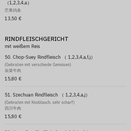
（1,2,3,4,a）
芒果鸡条
13,50 €
RINDFLEISCHGERICHT
mit weißem Reis
50. Chop-Suey Rindfleisch （ 1,2,3,4,a,f,j）
(Gebraten mit verschiede Gemüsen)
杂菜牛肉
15,80 €
51. Szechuan Rindfleisch （ 1,2,3,4,a,j）
(Gebraten mit Knoblauch, sehr scharf)
四川牛肉
15,80 €