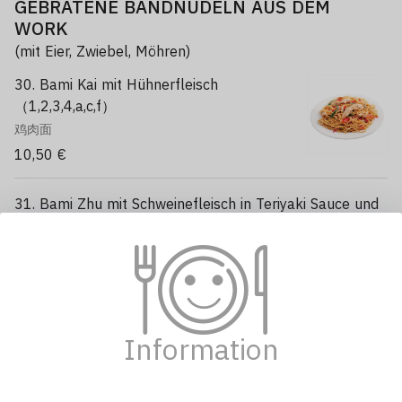
GEBRATENE BANDNUDELN AUS DEM
WORK
(mit Eier, Zwiebel, Möhren)
30. Bami Kai mit Hühnerfleisch
（1,2,3,4,a,c,f）
鸡肉面
10,50 €
31. Bami Zhu mit Schweinefleisch in Teriyaki Sauce und
Sesam （1,2,3,4,c,f,k）
日本猪面
11,50 €
32. Udon mit Rindfleisch, schwarzer
Information
Pfeffersauce （1,2,3,4,c,f,j,k）
黑椒牛面
15,80 €