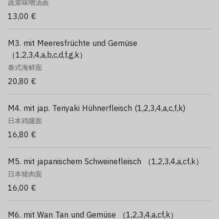
蔬菜味噌汤面
13,00 €
M3. mit Meeresfrüchte und Gemüse
（1,2,3,4,a,b,c,d,f,g,k）
泰式海鲜面
20,80 €
M4. mit jap. Teriyaki Hühnerfleisch (1,2,3,4,a,c,f,k)
日本鸡腿面
16,80 €
M5. mit japanischem Schweinefleisch （1,2,3,4,a,cf,k）
日本猪肉面
16,00 €
M6. mit Wan Tan und Gemüse （1,2,3,4,a,cf,k）