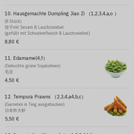
10. Hausgemachte Dumpling Jiao Zi （1,2,3,4,a,o ）
(8 Stück)
饺子mit Sesam & Lauchzwiebel
(gefüllt mit Schweinefleisch & Lauchzwiebel)
8,80 €
11. Edamame(4,f）
(Gekochte grüne Sojabohnen)
毛豆
4,50 €
12. Tempura Prawns （2,3,4,a4,b,c）
(Garnelen in Teig ausgebacken)
日本炸大虾
5,50 €