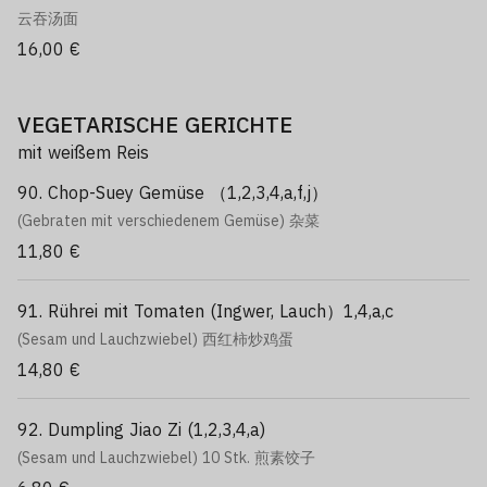
云吞汤面
16,00 €
VEGETARISCHE GERICHTE
mit weißem Reis
90. Chop-Suey Gemüse （1,2,3,4,a,f,j）
(Gebraten mit verschiedenem Gemüse) 杂菜
11,80 €
91. Rührei mit Tomaten (Ingwer, Lauch）1,4,a,c
(Sesam und Lauchzwiebel) 西红柿炒鸡蛋
14,80 €
92. Dumpling Jiao Zi (1,2,3,4,a)
(Sesam und Lauchzwiebel) 10 Stk. 煎素饺子