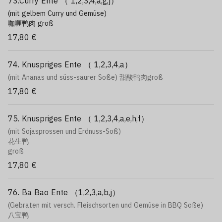
73.Curry Ente （ 1,2,3,4,a,g,j）
(mit gelbem Curry und Gemüse)
咖喱鸭肉 groß
17,80 €
74. Knuspriges Ente （ 1,2,3,4,a）
(mit Ananas und süss-saurer Soße) 甜酸鸭肉groß
17,80 €
75. Knuspriges Ente （ 1,2,3,4,a,e,h,f）
(mit Sojasprossen und Erdnuss-Soß)
花生鸭
groß
17,80 €
76. Ba Bao Ente （1,2,3,a,b,j）
(Gebraten mit versch. Fleischsorten und Gemüse in BBQ Soße)
八宝鸭