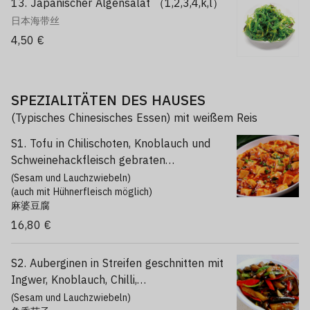
13. Japanischer Algensalat （1,2,3,4,k,l）
日本海带丝
4,50 €
SPEZIALITÄTEN DES HAUSES
(Typisches Chinesisches Essen) mit weißem Reis
S1. Tofu in Chilischoten, Knoblauch und
Schweinehackfleisch gebraten
（1,2,3,4,a,f）
(Sesam und Lauchzwiebeln)
(auch mit Hühnerfleisch möglich)
麻婆豆腐
16,80 €
S2. Auberginen in Streifen geschnitten mit
Ingwer, Knoblauch, Chilli,
Schweinehackfleisch, süss Sauer Art
(Sesam und Lauchzwiebeln)