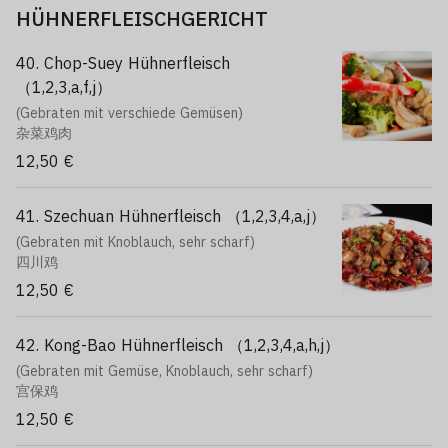
HÜHNERFLEISCHGERICHT
40. Chop-Suey Hühnerfleisch
（1,2,3,a,f,j）
(Gebraten mit verschiede Gemüsen)
杂菜鸡肉
12,50 €
41. Szechuan Hühnerfleisch （1,2,3,4,a,j）
(Gebraten mit Knoblauch, sehr scharf)
四川鸡
12,50 €
42. Kong-Bao Hühnerfleisch （1,2,3,4,a,h,j）
(Gebraten mit Gemüse, Knoblauch, sehr scharf)
宫保鸡
12,50 €