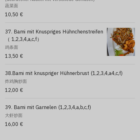
蔬菜面
10,50 €
37. Bami mit Knuspriges Hühnchenstreifen
（ 1,2,3,4,a,c,f）
鸡条面
13,50 €
38.Bami mit knuspriger Hühnerbrust (1,2,3,4,a4,c,f)
炸鸡胸炒面
12,00 €
39. Bami mit Garnelen (1,2,3,4,a,b,c,f)
大虾炒面
16,00 €