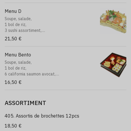
Menu D
Soupe, salade,
1 bol de riz,
3 sushi assortiment,
9 sashimi assortiment,
21,50 €
6 california saumon avocat,
6 saumon roll cheese
Menu Bento
Soupe, salade,
1 bol de riz,
6 california saumon avocat,
3 sushi assortiment,
16,50 €
6 sashimi assortiment,
3 raviolis au poulet
ASSORTIMENT
405. Assortis de brochettes 12pcs
18,50 €