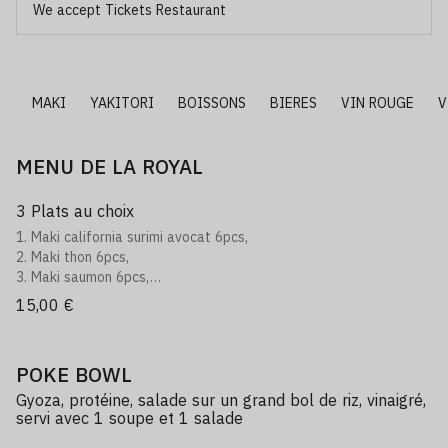
We accept Tickets Restaurant
I
MAKI
YAKITORI
BOISSONS
BIERES
VIN ROUGE
V
MENU DE LA ROYAL
3 Plats au choix
1. Maki california surimi avocat 6pcs,
2. Maki thon 6pcs,
3. Maki saumon 6pcs,
4. Maki concombre 6pcs,
15,00 €
5. Sashimi assortiment 5pcs,
6. Sashimi saumon 5pcs,
11. Sushi assortiment 3pcs,
POKE BOWL
12. Sushi saumon 3pcs,
13. Salade saumon avocat
Gyoza, protéine, salade sur un grand bol de riz, vinaigré,
14. Gyoza 4pcs,
servi avec 1 soupe et 1 salade
15. Nems au poulet 4pcs,