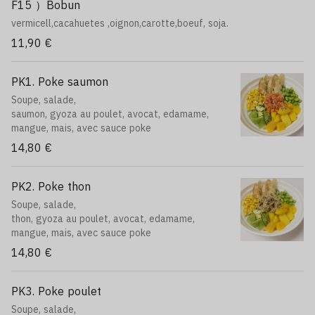
F15 ）Bobun
16. Brochettes boulettes de poulet 3pcs,
21. Brochettes fromage au boeuf 3pcs,
vermicell,cacahuetes ,oignon,carotte,boeuf, soja.
22. Brochettes poulet 3pcs,
11,90 €
23. Beignet de crevettes 2pcs,
24. Brochettes saumon 2pcs,
25. Raviolis crevettes frits 3pcs,
PK1. Poke saumon
26. Nouilles sautés nature (servi sans riz),
Soupe, salade,
31. Frit roll thon cuit 6pcs,
saumon, gyoza au poulet, avocat, edamame,
32. California saumon fromage 6pcs,
mangue, mais, avec sauce poke
33. Brochettes thon 2pcs,
34. Sushi crevettes 2pcs,
14,80 €
35. Maki slim 6pcs,
36. Futomaki 4pcs,
PK2. Poke thon
41. Temaki saumon 1pc,
42. Roll cheese 6pcs,
Soupe, salade,
43. California royale 6pcs,
thon, gyoza au poulet, avocat, edamame,
44. Edamame,
mangue, mais, avec sauce poke
45. Salade d'algue,
14,80 €
46. Maquereau et poulpe,
51. Brochettes boeuf 2 pcs,
52. Brochettes gambas 2pcs,
PK3. Poke poulet
53. California tempura crevette 6pcs,
Soupe, salade,