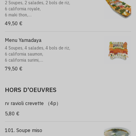
2 Soupes, 2 salades, 2 bols de riz,
6 california royale,
6 maki thon,
6 california saumon fromage,
49,50 €
10 sushi varié,
18 sashimi assortiment
Menu Yamadaya
4 Soupes, 4 salades, 4 bols de riz,
6 california saumon,
6 california surimi,
6 maki saumon,
79,50 €
6 maki thon,
6 maki slim,
6 maki saumon roll cheese,
HORS D'OEUVRES
6 california royale,
12 sushi assortiment,
18 sashimi assortiment,
rv ravioli crevette （4p）
8 futo maki
5,80 €
101. Soupe miso