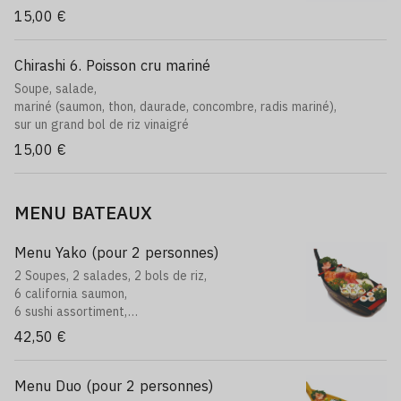
15,00 €
Chirashi 6. Poisson cru mariné
Soupe, salade,
mariné (saumon, thon, daurade, concombre, radis mariné),
sur un grand bol de riz vinaigré
15,00 €
MENU BATEAUX
Menu Yako (pour 2 personnes)
2 Soupes, 2 salades, 2 bols de riz,
6 california saumon,
6 sushi assortiment,
6 maki saumon,
42,50 €
12 sashimi assortiment,
8 brochettes: 2 poulet, 2 boulettes, 2 saumon, 2
fromages
Menu Duo (pour 2 personnes)