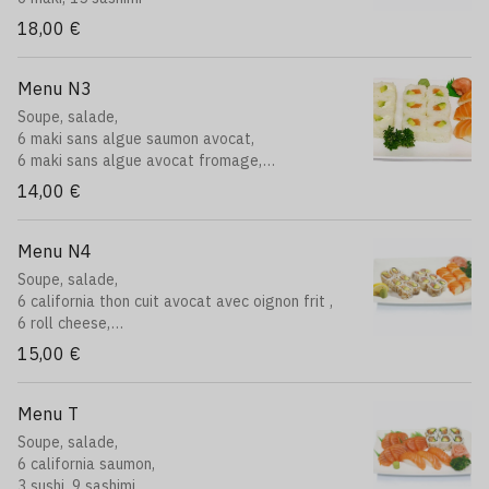
18,00 €
Menu N3
Soupe, salade,
6 maki sans algue saumon avocat,
6 maki sans algue avocat fromage,
3 sushi saumon
14,00 €
Menu N4
Soupe, salade,
6 california thon cuit avocat avec oignon frit ,
6 roll cheese,
6 california saumon avocat avec oignon frit
15,00 €
Menu T
Soupe, salade,
6 california saumon,
3 sushi, 9 sashimi