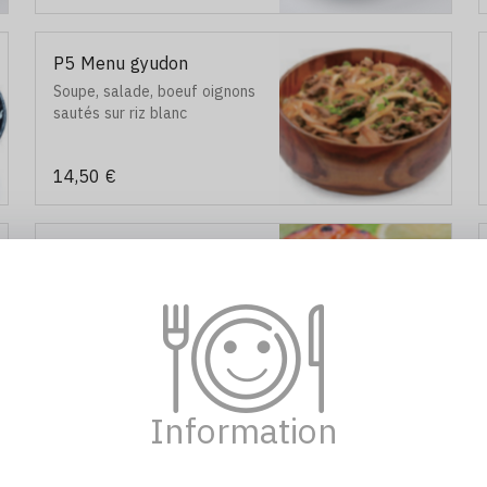
P5 Menu gyudon
Soupe, salade, boeuf oignons
sautés sur riz blanc
14,50 €
P7 Saumon grillé, sauce
teriyaki
13,50 €
Information