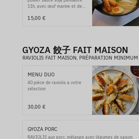
poulet sauce soja pendante
11h, avec œuf marine et des
légumes varié, puis 2 pcs de
15,00 €
telpura crevettes et des
feuilles d’algue.
GYOZA 餃子 FAIT MAISON
RAVIOLIS FAIT MAISON, PRÉPARATION MINIMUM
MENU DUO
40 pièce de raviolis a votre
sélection
30,00 €
GYOZA PORC
RAVIOLIS aux porc, mélange avec légumes de saison.