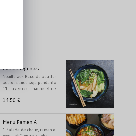
Ramen légumes
Nouille aux Base de bouillon
poulet sauce soja pendante
11h, avec œuf marine et des
légumes varié, feuille d’algue.
14,50 €
Menu Ramen A
1 Salade de choux, ramen au