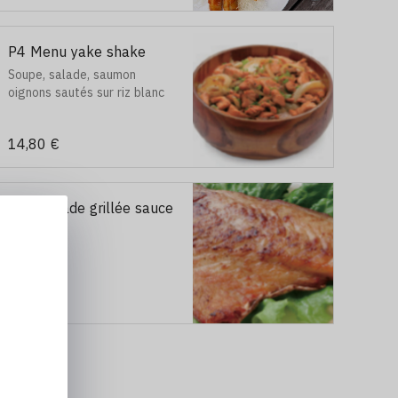
P4 Menu yake shake
Soupe, salade, saumon
oignons sautés sur riz blanc
14,80 €
P9 Daurade grillée sauce
teriyaki
13,90 €