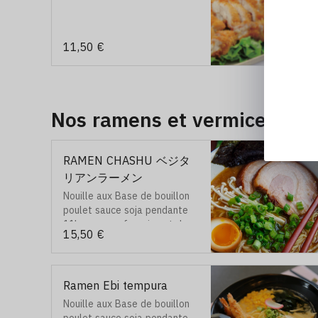
11,50 €
Nos ramens et vermicelles
RAMEN CHASHU ベジタ
リアンラーメン
Nouille aux Base de bouillon
poulet sauce soja pendante
11h, avec œuf marine et des
15,50 €
légumes varié, puis 3 tranche
de porc et feuille d’algue.
Ramen Ebi tempura
Nouille aux Base de bouillon