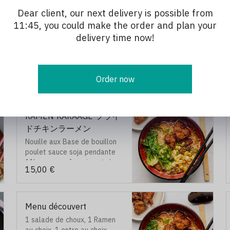
Dear client, our next delivery is possible from
11:45, you could make the order and plan your
delivery time now!
Order now
RAMEN KARAAGE フライ
ドチキンラーメン
Nouille aux Base de bouillon
poulet sauce soja pendante
11h, avec œuf marine et des
15,00 €
légumes varié, puis 5 pcs
poulet frit mariné à l’ail et
des feuilles d’algue.
Menu découvert
1 salade de choux, 1 Ramen