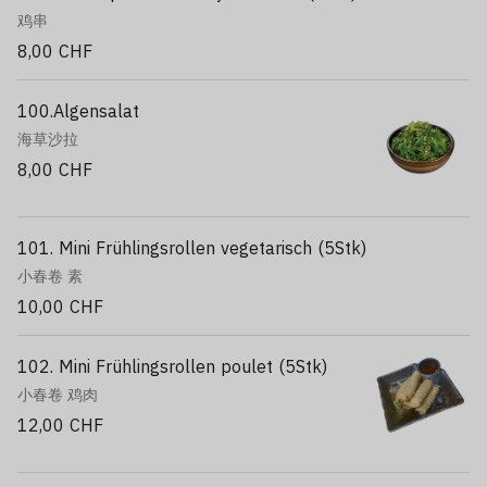
Krabben: Indonesien
鸡串
Aal: China
Flugfischroggen: Polen
8,00 CHF
Ebi Garnelen: Vietnam
Calamari: Spanien
100.Algensalat
海草沙拉
8,00 CHF
101. Mini Frühlingsrollen vegetarisch (5Stk)
小春卷 素
10,00 CHF
102. Mini Frühlingsrollen poulet (5Stk)
小春卷 鸡肉
12,00 CHF