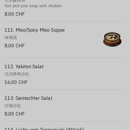
北京酸辣汤
Hot and sour soup with chicken
8,00 CHF
111. Miso/Spicy Miso Suppe
味增汤
8,00 CHF
112. Yakitori Salat
日式烤串沙拉
16,00 CHF
113. Gemischter Salat
什锦沙拉
8,00 CHF
114. Lachs vom Teppanyaki (4Stück)