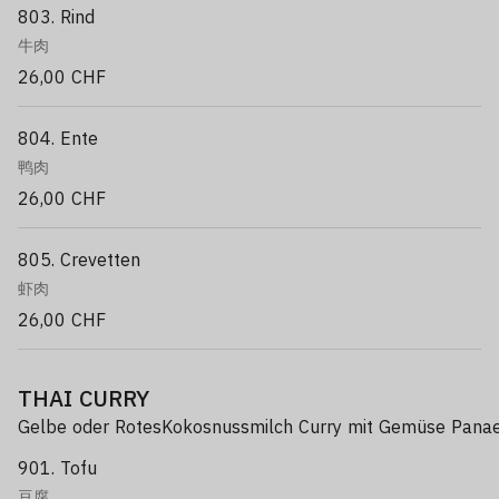
803. Rind
牛肉
26,00 CHF
804. Ente
鸭肉
26,00 CHF
805. Crevetten
虾肉
26,00 CHF
THAI CURRY
Gelbe oder RotesKokosnussmilch Curry mit Gemüse Panae
901. Tofu
豆腐