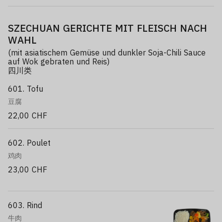
SZECHUAN GERICHTE MIT FLEISCH NACH
WAHL
(mit asiatischem Gemüse und dunkler Soja-Chili Sauce
auf Wok gebraten und Reis)
四川类
601. Tofu
豆腐
22,00 CHF
602. Poulet
鸡肉
23,00 CHF
603. Rind
牛肉