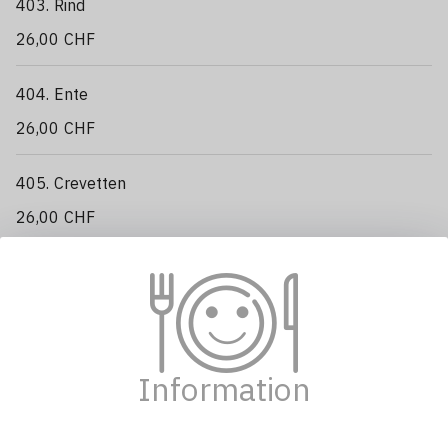
403. Rind
26,00 CHF
404. Ente
26,00 CHF
405. Crevetten
26,00 CHF
SÜSS-SAUER GERICHTE MIT FLEISCH
NACH WAHL
(mit Peperoni und Zwiebeln und Reis)
甜酸类
Information
501. SÜSS-SAUER Tofu
豆腐
22,00 CHF