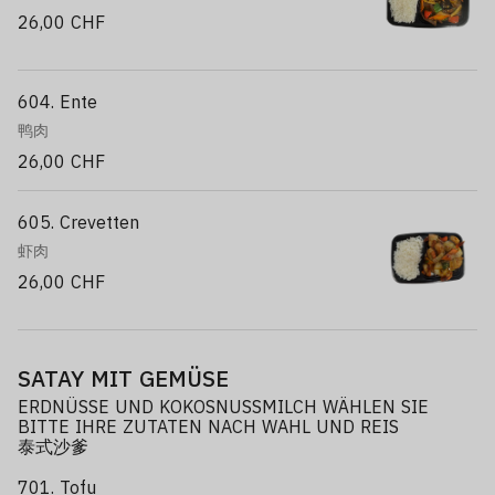
26,00 CHF
604. Ente
鸭肉
26,00 CHF
605. Crevetten
虾肉
26,00 CHF
SATAY MIT GEMÜSE
ERDNÜSSE UND KOKOSNUSSMILCH WÄHLEN SIE
BITTE IHRE ZUTATEN NACH WAHL UND REIS
泰式沙爹
701. Tofu