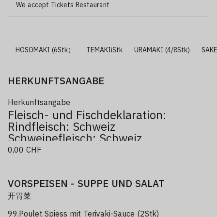
We accept Tickets Restaurant
k)
HOSOMAKI (6Stk）
TEMAKIiStk
URAMAKI (4/8Stk)
SAKE
HERKUNFTSANGABE
Herkunftsangabe
Fleisch- und Fischdeklaration:
Rindfleisch: Schweiz
Schweinefleisch: Schweiz
Poulet:Brasilien/Schweiz
0,00 CHF
Ente: China
Crevetten: Holland
Thunfisch: Norwegen
VORSPEISEN - SUPPE UND SALAT
Lachs: Norwegen
开胃菜
Wolfsbarsch: Frankreich
99.Poulet Spiess mit Teriyaki-Sauce (2Stk)