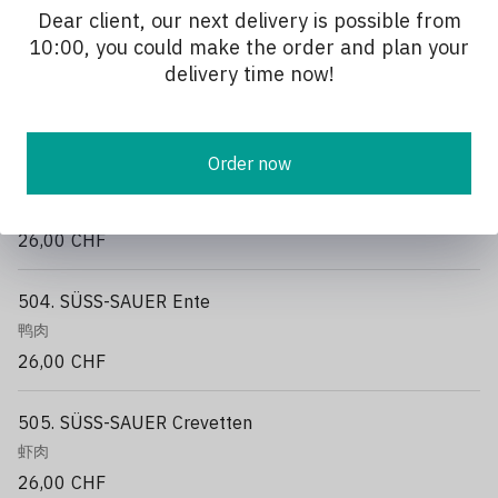
Dear client, our next delivery is possible from
10:00, you could make the order and plan your
502. SÜSS-SAUER Poulet
delivery time now!
鸡肉
23,00 CHF
Order now
503. SÜSS-SAUER Rind
牛肉
26,00 CHF
504. SÜSS-SAUER Ente
鸭肉
26,00 CHF
505. SÜSS-SAUER Crevetten
虾肉
26,00 CHF