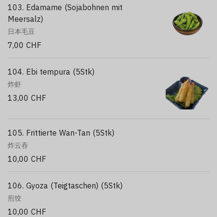
103. Edamame (Sojabohnen mit
Meersalz)
日本毛豆
7,00 CHF
104. Ebi tempura (5Stk)
炸虾
13,00 CHF
105. Frittierte Wan-Tan (5Stk)
炸云吞
10,00 CHF
106. Gyoza (Teigtaschen) (5Stk)
煎饺
10,00 CHF