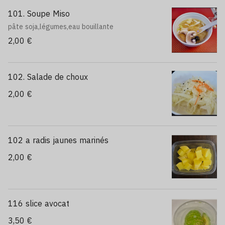
Surimi en dés
101. Soupe Miso
Crevette cuite 4pièces
pâte soja,légumes,eau bouillante
Poulet caramélisé
2,00 €
Poulet croustillant
Poulet teriyaki
Boeuf fromage
Saumon grillé
102. Salade de choux
Tempura crevette 2 pièces
Gyoza 3 pièces
2,00 €
News poulet 2 pièces
Noix de cajou grillées
Type B au choix
Carotte
102 a radis jaunes marinés
Betteraves
Gingembre mariné
2,00 €
Radis jaunes
Radis rouge
Concombre
Cheese
116 slice avocat
Tomate cerise
Avocat
3,50 €
Olives