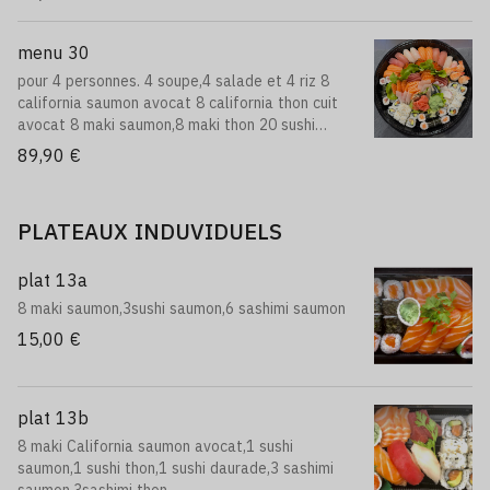
2 saumon, 2 thon, 2 daurade,
2 marquereau, 2 crevette;
24 sashimi vavie:
menu 30
12 saumon, 6 thon,
pour 4 personnes. 4 soupe,4 salade et 4 riz 8
3 daurade, 3 marquereau.
california saumon avocat 8 california thon cuit
avocat 8 maki saumon,8 maki thon 20 sushi
assortiment,40 sashimi assortiment 12
89,90 €
brochettes (4 bœuf au fromage,4 poulet,4
boulettes de poulet)
PLATEAUX INDUVIDUELS
plat 13a
8 maki saumon,3sushi saumon,6 sashimi saumon
15,00 €
plat 13b
8 maki California saumon avocat,1 sushi
saumon,1 sushi thon,1 sushi daurade,3 sashimi