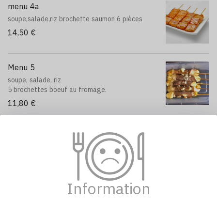
menu 4a
soupe,salade,riz brochette saumon 6 pièces
14,50 €
Menu 5
soupe, salade, riz
5 brochettes boeuf au fromage.
11,80 €
menu 6 P
2 brochettes poulet,2 brochettes boulettes de
poulet,2 brochettes bœuf
fromage.soupe,salade,riz
13,00 €
Information
Menu 6
soupe, salade, riz