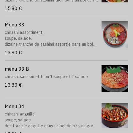
dizaine tranche de sashimi thon dans un bol de riz
vinaigre
15,80 €
Menu 33
chirashi assortiment,
soupe, salade,
dizaine tranche de sashimi assortie dans un bol
de riz vinaigre
13,80 €
menu 33 B
chirashi saumon et thon 1 soupe et 1 salade
13,80 €
Menu 34
chirashi anguille,
soupe, salade
des tranche anguille dans un bol de riz vinaigre