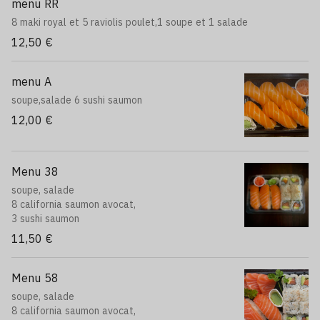
1 Brochette poulet +1 brochette boulette+1 brochette bœuf
menu RR
fromage
8 maki royal et 5 raviolis poulet,1 soupe et 1 salade
2 Brochettes saumon
12,50 €
8 Maki saumon
8 Maki thon cru
menu A
8 Maki avocat
soupe,salade 6 sushi saumon
8 Maki cheese
3 Sushi saumon
12,00 €
6 Sashimi saumon
8 California saumon avocat
8 California thon cru avocat
Menu 38
8 California thon cuit avocat
8 California surimi avocat
soupe, salade
8 California concombre avocat
8 california saumon avocat,
8 California crevette avocat
3 sushi saumon
8 California saumon cheese
11,50 €
8 California avocat cheese
8 Neige saumon cheese
8 neige saumon
Menu 58
8 neige thon cuit
soupe, salade
8 neige cheese
8 california saumon avocat,
8 neige avocat