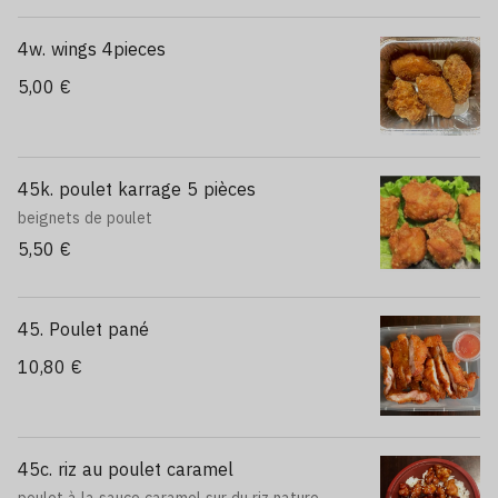
4w. wings 4pieces
5,00 €
45k. poulet karrage 5 pièces
beignets de poulet
5,50 €
45. Poulet pané
10,80 €
45c. riz au poulet caramel