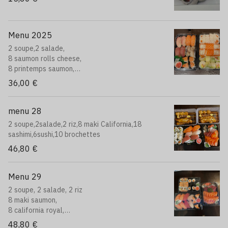
Menu 2025
2 soupe,2 salade,
8 saumon rolls cheese,
8 printemps saumon,
8 neige saumon ,
36,00 €
10 sushi assortis:
2 saumon,2 thon,2 daurade,
2 crevette,2 marquereau.
menu 28
2 soupe,2salade,2 riz,8 maki California,18
sashimi,6sushi,10 brochettes
46,80 €
Menu 29
2 soupe, 2 salade, 2 riz
8 maki saumon,
8 california royal,
10 sushi varié:
48,80 €