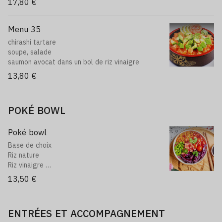
17,80 €
Menu 35
chirashi tartare
soupe, salade
saumon avocat dans un bol de riz vinaigre
13,80 €
POKÉ BOWL
Poké bowl
Base de choix
Riz nature
Riz vinaigre
Type A au choix
13,50 €
Saumon en dès
Thon en dès
Thon cuit mayo
ENTRÉES ET ACCOMPAGNEMENT
Daurade