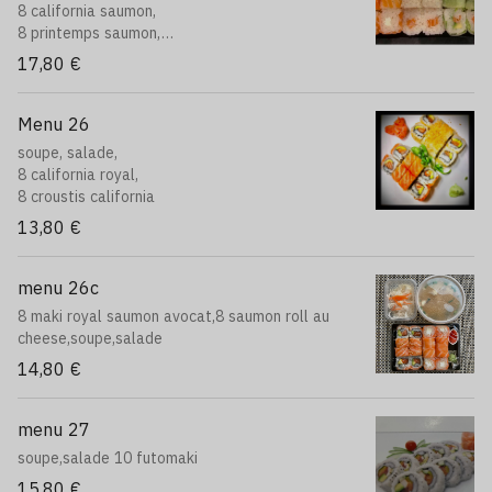
8 california saumon,
8 printemps saumon,
8 neige saumon.
17,80 €
Menu 26
soupe, salade,
8 california royal,
8 croustis california
13,80 €
menu 26c
8 maki royal saumon avocat,8 saumon roll au
cheese,soupe,salade
14,80 €
menu 27
soupe,salade 10 futomaki
15,80 €