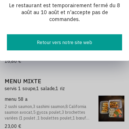
7 brochettes : 1 poulet, 2 boulette de poulet, 1
Le restaurant est temporairement fermé du 8
aile de poulet
août au 10 août et n'accepte pas de
1 champignon, 1 boeuf, 1 boeuf au fromage.
13,80 €
commandes.
Menu 7
soupe, salade, riz
Retour vers notre site web
7 brochette: 2 crevettes, 2 saumon,
2 thon, 1 coquille ST jacques
16,80 €
MENU MIXTE
servis 1 soupe,1 salade,1 riz
menu 58 a
2 sushi saumon,3 sashimi saumon,8 California
saumon avocat,5 gyoza poulet,3 brochettes
variées (1 poulet ,1 boulettes poulet,1 bœuf
fromage) soupe,salade,riz
23,00 €