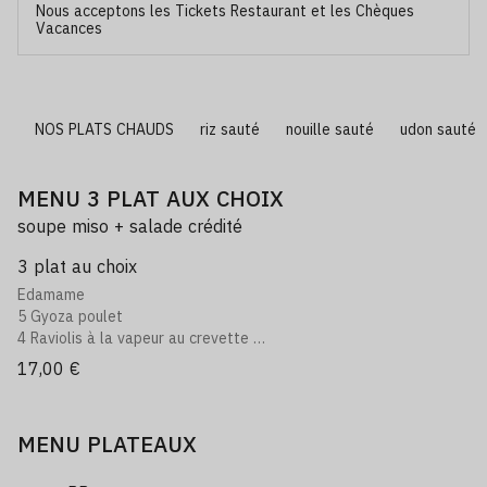
Nous acceptons les Tickets Restaurant et les Chèques
Vacances
T
NOS PLATS CHAUDS
riz sauté
nouille sauté
udon sauté
MENU 3 PLAT AUX CHOIX
soupe miso + salade crédité
3 plat au choix
Edamame
5 Gyoza poulet
4 Raviolis à la vapeur au crevette
4 Nems poulet
17,00 €
4 Nems crevette
4 Samoussa au bœuf
3 Brochettes poulet normal
MENU PLATEAUX
3 Brochettes boulettes de poulet
2 Brochettes bœuf fromage