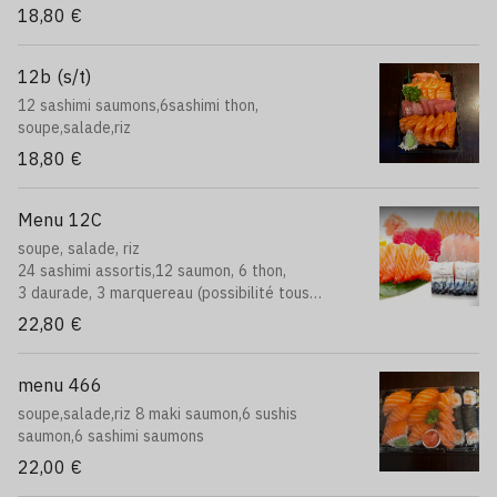
(possibilité tous saumon)
18,80 €
12b (s/t)
12 sashimi saumons,6sashimi thon,
soupe,salade,riz
18,80 €
Menu 12C
soupe, salade, riz
24 sashimi assortis,12 saumon, 6 thon,
3 daurade, 3 marquereau (possibilité tous
saumon)
22,80 €
menu 466
soupe,salade,riz 8 maki saumon,6 sushis
saumon,6 sashimi saumons
22,00 €