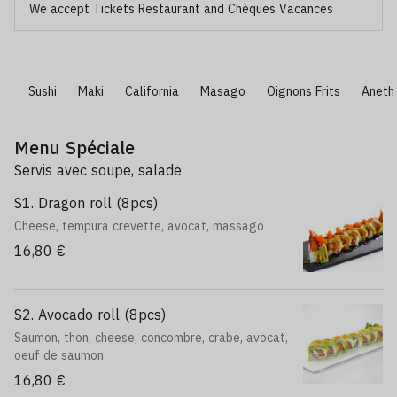
We accept Tickets Restaurant and Chèques Vacances
mi
Sushi
Maki
California
Masago
Oignons Frits
Aneth 
Menu Spéciale
Servis avec soupe, salade
S1. Dragon roll (8pcs)
Cheese, tempura crevette, avocat, massago
16,80 €
S2. Avocado roll (8pcs)
Saumon, thon, cheese, concombre, crabe, avocat,
oeuf de saumon
16,80 €