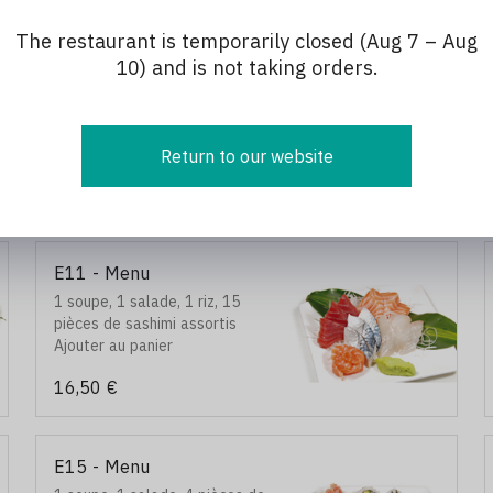
17,50 €
boulette de poulet
The restaurant is temporarily closed (Aug 7 – Aug
10) and is not taking orders.
E8 - Menu
1 soupe, 1 salade, 12 pièces
de maki : 6 california maki, 6
maki spécial
Return to our website
15,00 €
E11 - Menu
1 soupe, 1 salade, 1 riz, 15
pièces de sashimi assortis
Ajouter au panier
16,50 €
E15 - Menu