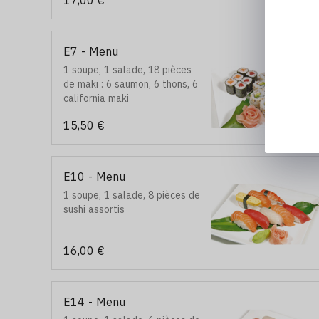
17,00 €
et 1 boulette de poulet
E7 - Menu
1 soupe, 1 salade, 18 pièces
de maki : 6 saumon, 6 thons, 6
california maki
15,50 €
E10 - Menu
1 soupe, 1 salade, 8 pièces de
sushi assortis
16,00 €
E14 - Menu