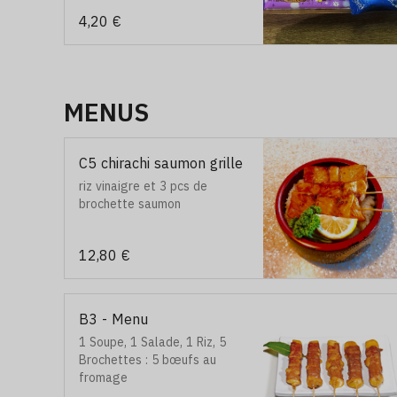
Stitch Une sélection
4,20 €
gourmande aux notes de miel
et d’amande, parfaite pour
offrir ou se faire plaisir.
MENUS
C5 chirachi saumon grille
riz vinaigre et 3 pcs de
brochette saumon
12,80 €
B3 - Menu
1 Soupe, 1 Salade, 1 Riz, 5
Brochettes : 5 bœufs au
fromage