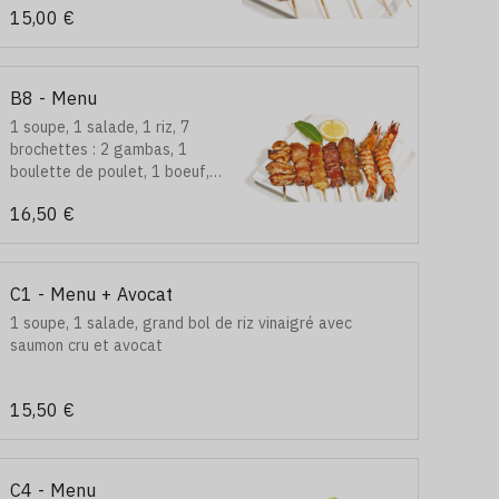
15,00 €
B8 - Menu
1 soupe, 1 salade, 1 riz, 7
brochettes : 2 gambas, 1
boulette de poulet, 1 boeuf, 1
boeuf au fromage, 1 poulet
16,50 €
et 1 aile de poulet
C1 - Menu + Avocat
1 soupe, 1 salade, grand bol de riz vinaigré avec
saumon cru et avocat
15,50 €
C4 - Menu