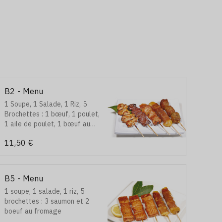
B2 - Menu
1 Soupe, 1 Salade, 1 Riz, 5
Brochettes : 1 bœuf, 1 poulet,
1 aile de poulet, 1 bœuf au
fromage et 1 boulettes de
11,50 €
poulet
B5 - Menu
1 soupe, 1 salade, 1 riz, 5
brochettes : 3 saumon et 2
boeuf au fromage