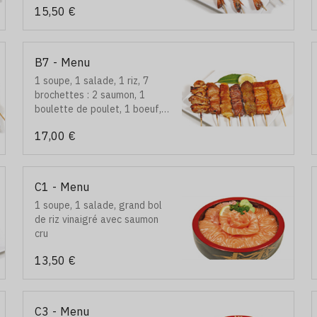
15,50 €
B7 - Menu
1 soupe, 1 salade, 1 riz, 7
brochettes : 2 saumon, 1
boulette de poulet, 1 boeuf, 1
poulet, 1 boeuf au fromage
17,00 €
et 1 aile de poulet
C1 - Menu
1 soupe, 1 salade, grand bol
de riz vinaigré avec saumon
cru
13,50 €
C3 - Menu