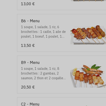
13,00 €
B6 - Menu
1 soupe, 1 salade, 1 riz, 6
brochettes : 1 caille, 1 aile de
poulet, 1 boeuf, 1 poulet, 1
boeuf au fromage et 1
13,50 €
boulette de poulet
B9 - Menu
1 soupe, 1 salade, 1 riz, 8
brochettes : 2 gambas, 2
saumon, 2 thon et 2 coquilles
st: jacques
20,50 €
C2 - Menu