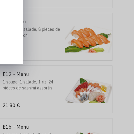
21,80 €
boulettes de poulet, 1 poulet
et 1 bœuf
E9 - Menu
1 soupe, 1 salade, 8 pièces de
sushi saumon
15,00 €
E12 - Menu
1 soupe, 1 salade, 1 riz, 24
pièces de sashimi assortis
21,80 €
E16 - Menu