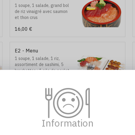
1 soupe, 1 salade, grand bol
de riz vinaigré avec saumon
et thon crus
16,00 €
E2 - Menu
1 soupe, 1 salade, 1 riz,
assortiment de sashimi, 5
brochettes : 1 aile de poulet,
1 bœuf au fromage, 1
20,50 €
boulette de poulet, 1 poulet
et1 bœuf
E5 - Menu
1 soupe, 1 salade, 1 riz, 2
sushi saumon, 6 california
Information
maki, 4 brochettes : 2 bœuf
sau fromage, 1 poulet et 1