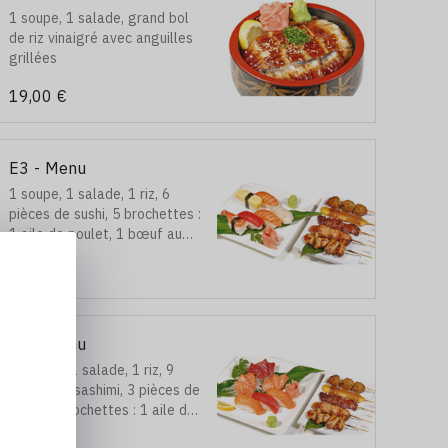
1 soupe, 1 salade, grand bol
de riz vinaigré avec anguilles
grillées
19,00 €
E3 - Menu
1 soupe, 1 salade, 1 riz, 6
pièces de sushi, 5 brochettes :
1 aile de poulet, 1 bœuf au
fromage, 1 boulette de
20,00 €
poulet, 1 poulet et 1 bœuf
E6 - Menu
1 soupe , 1 salade, 1 riz, 9
pièces de sashimi, 3 pièces de
sushi, 5 brochettes : 1 aile de
poulet, 1 bœuf au fromage, 1