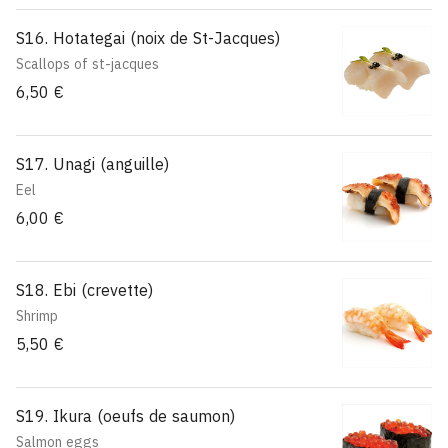
S16. Hotategai (noix de St-Jacques)
Scallops of st-jacques
6,50 €
S17. Unagi (anguille)
Eel
6,00 €
S18. Ebi (crevette)
Shrimp
5,50 €
S19. Ikura (oeufs de saumon)
Salmon eggs