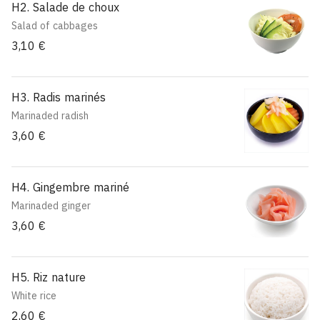
H2. Salade de choux
Salad of cabbages
3,10 €
H3. Radis marinés
Marinaded radish
3,60 €
H4. Gingembre mariné
Marinaded ginger
3,60 €
H5. Riz nature
White rice
2,60 €