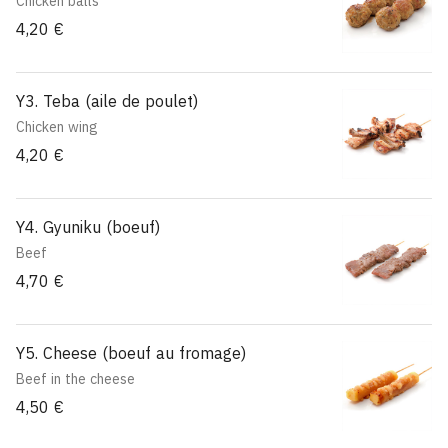
Chicken balls
4,20 €
Y3. Teba (aile de poulet)
Chicken wing
4,20 €
Y4. Gyuniku (boeuf)
Beef
4,70 €
Y5. Cheese (boeuf au fromage)
Beef in the cheese
4,50 €