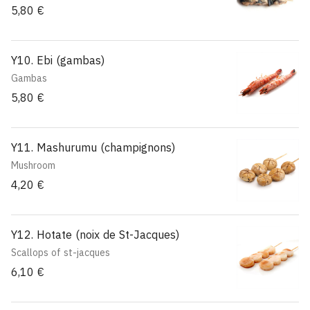
5,80 €
Y10. Ebi (gambas)
Gambas
5,80 €
Y11. Mashurumu (champignons)
Mushroom
4,20 €
Y12. Hotate (noix de St-Jacques)
Scallops of st-jacques
6,10 €