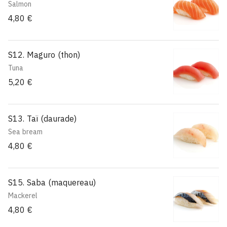
Salmon
4,80 €
S12. Maguro (thon)
Tuna
5,20 €
S13. Taï (daurade)
Sea bream
4,80 €
S15. Saba (maquereau)
Mackerel
4,80 €