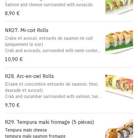
Salmon and cheese surrounded with avoacdo
8,90 €
NR27. Mi-coit Rolls
Crabe et avocat, entourés de saumon mi-cuit
(uniquement le soir)
Crab and avocado, surrounded with semi-cooked
salmon (only evening)
10,90 €
R28. Arc-en-ciel Rolls
(Crabe et concombre entourés de saumon, thon,
daurade et avocat)
Crab and cucumber surrounded with salmon, tuna,
sea bream and avocado
9,70 €
R29. Tempura maki fromage (5 pièces)
Tempura maki cheese
tempura maki saumon fromage