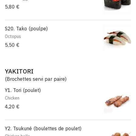
5,80 €
S20. Tako (poulpe)
Octopus
5,50 €
YAKITORI
(Brochettes servi par paire)
Y1. Tori (poulet)
Chicken
4,20 €
Y2. Tsukuné (boulettes de poulet)