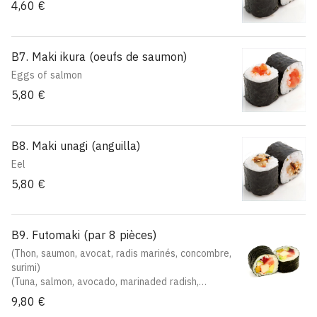
4,60 €
B7. Maki ikura (oeufs de saumon)
Eggs of salmon
5,80 €
B8. Maki unagi (anguilla)
Eel
5,80 €
B9. Futomaki (par 8 pièces)
(Thon, saumon, avocat, radis marinés, concombre,
surimi)
(Tuna, salmon, avocado, marinaded radish,
cucumber, surimi)
9,80 €